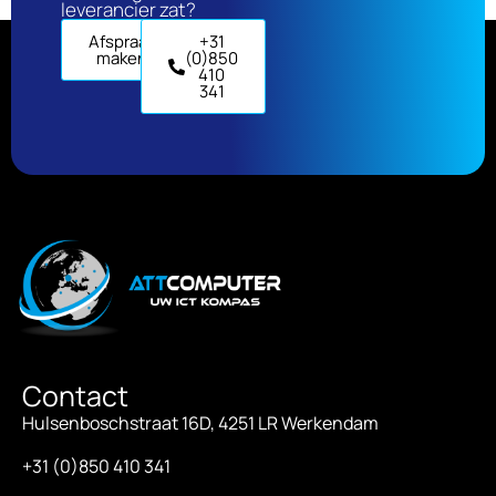
leverancier zat?
Afspraak
+31
maken
(0)850
410
341
Contact
Hulsenboschstraat 16D, 4251 LR Werkendam
+31 (0)850 410 341