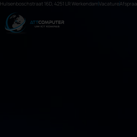
Hulsenboschstraat 16D, 4251 LR Werkendam
Vacature
Afspra