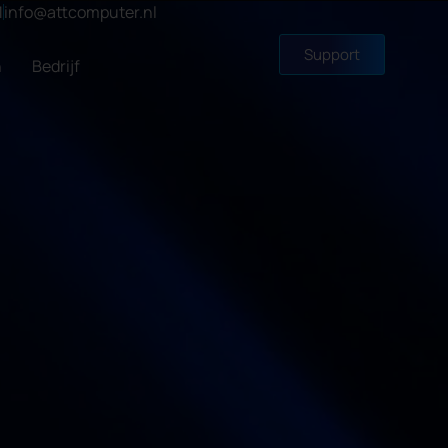
1
info@attcomputer.nl
Support
n
Bedrijf