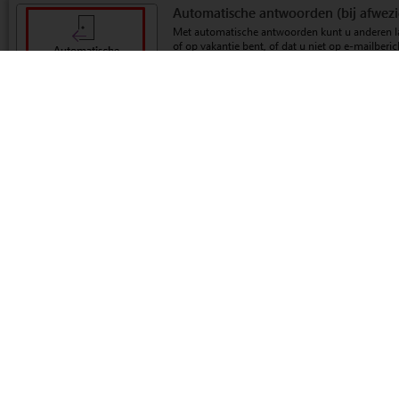
3 – Vink
Automatische antwoorden verzenden
aan.
4 – Als u de automatisch antwoorden wilt instellen binnen ee