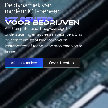
De dynamiek van
modern ICT-beheer
ICT Beheer
voor bedrijven
ATTComputer biedt hoogwaardige IT-
ondersteuning en advies aan bedrijven. Ons
ervaren team staat klaar om snel en
kosteneffectief technische problemen op te
lossen.
Afspraak maken
Onze diensten