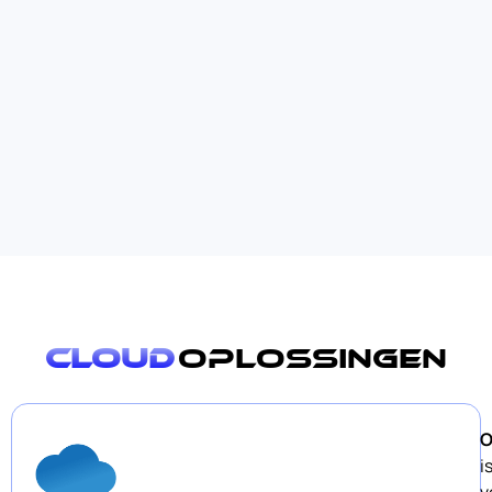
cloud
oplossingen
O
i