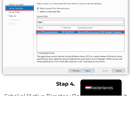
English (UK)
Stap 4.
Nederlands
Schakel “Active Directory Domain Services” uit
op de pagina Serverrollen.