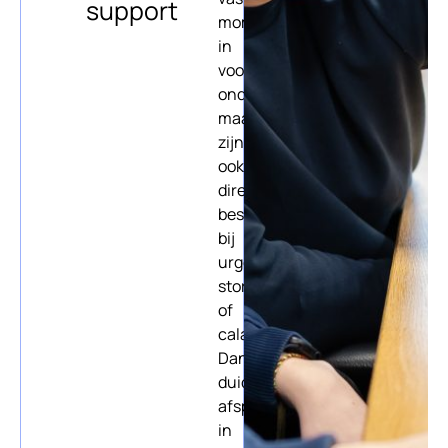
support
momenten
in
voor
onderhoud,
maar
zijn
ook
direct
beschikbaar
bij
urgente
storingen
of
calamiteiten.
Dankzij
duidelijke
afspraken
in