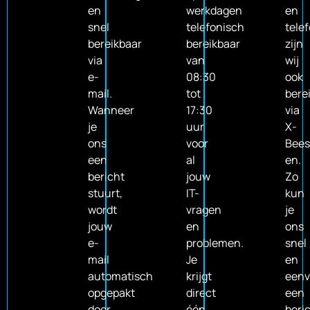
en
werkdagen
en
snel
telefonisch
tele
bereikbaar
bereikbaar
zijn
via
van
wij
e-
08:30
ook
mail.
tot
bere
Wanneer
17:30
via
je
uur
X-
ons
voor
Bee
een
al
en.
bericht
jouw
Zo
stuurt,
IT-
kun
wordt
vragen
je
jouw
en
ons
e-
problemen.
snel
mail
Je
en
automatisch
krijgt
eenv
opgepakt
direct
een
door
één
beri