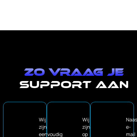
Zo vraag je
support aan
Wij
Wij
Naas
zijn
zijn
e-
eenvoudig
op
mail