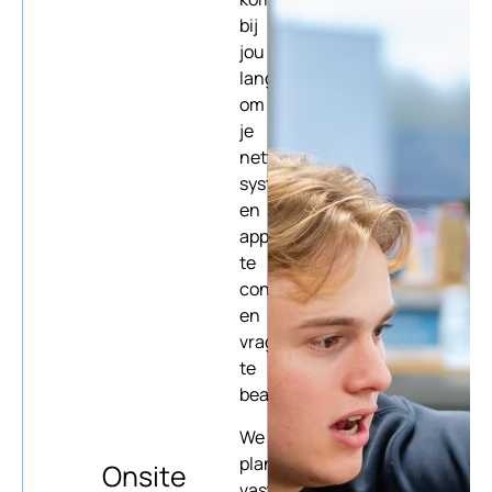
bij
jou
langs
om
je
netwerk,
systemen
en
apparatuur
te
controleren
en
vragen
te
beantwoorden.
We
plannen
Onsite
vaste