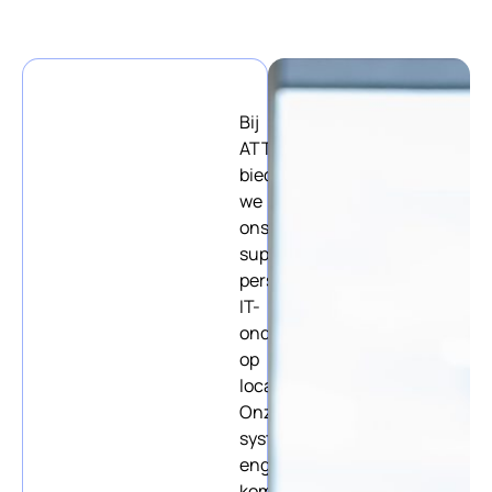
Bij
ATTComputer
bieden
we
onsite
support:
persoonlijke
IT-
ondersteuning
op
locatie.
Onze
system
engineers
komen