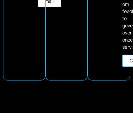
mail
om
feed
te
gev
over
onze
servi
C