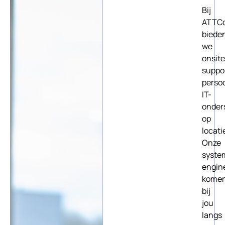
Bij
ATTC
biede
we
onsite
suppo
persoo
IT-
onder
op
locati
Onze
syste
engin
kome
bij
jou
langs