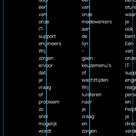
één
van
stur
van
onze
waa
onze
medewerkers
je
IT-
aan
ook
support
de
bent
engineers.
lijn
Eén
Wij
–
van
zorgen
geen
onze
ervoor
keuzemenu’s
IT-
dat
of
supp
je
wachttijden.
engi
vraag
Wij
reag
of
luisteren
pers
probleem
naar
en
zo
je
help
snel
vraag
je
mogelijk
en
direc
wordt
zorgen
verde