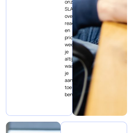
onze
SLA
over
reactietijden
en
prioriteiten
weet
je
altijd
waar
je
aan
toe
bent.