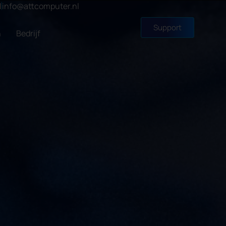
1
info@attcomputer.nl
Support
n
Bedrijf