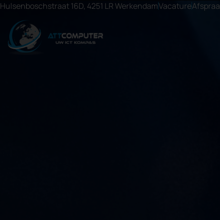
Hulsenboschstraat 16D, 4251 LR Werkendam
Vacature
Afspra