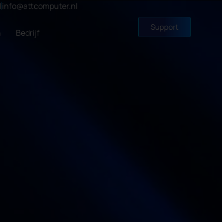
1
info@attcomputer.nl
Support
n
Bedrijf