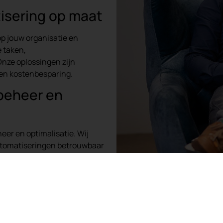
isering op maat
op jouw organisatie en
 taken,
nze oplossingen zijn
 en kostenbesparing.
beheer en
er en optimalisatie. Wij
automatiseringen betrouwbaar
der technische complexiteit of
or bedrijven in