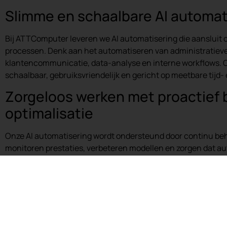
Slimme en schaalbare AI automat
Bij ATTComputer leveren we AI automatisering die aansluit 
processen. Denk aan het automatiseren van administratieve
klantencommunicatie, data-analyse en interne workflows. O
schaalbaar, gebruiksvriendelijk en gericht op meetbare tijd-
Zorgeloos werken met proactief 
optimalisatie
Onze AI automatisering wordt ondersteund door continu behe
monitoren prestaties, verbeteren modellen en zorgen dat 
blijven functioneren. Zo haal je blijvend voordeel uit AI, zon
risico’s.
Betrouwbare AI automatisering vo
Boven-Hardinxveld