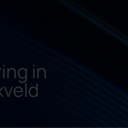
ing in
xveld