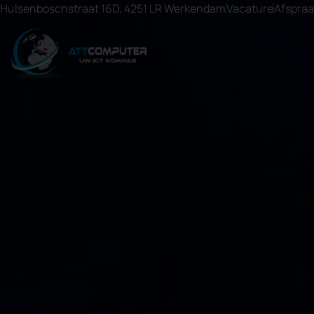
Hulsenboschstraat 16D, 4251 LR Werkendam
Vacature
Afspra