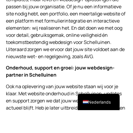
passen bij jouw organisatie. Of je nu een informatieve
site nodig hebt, een portfolio, een meertalige website of
een platform met formulierintegratie en interactieve
elementen: wij realiseren het. En dat doen we met oog
voor detail, gebruiksgemak, online veiligheid én
toekomstbestendig webdesign voor Schelluinen.
Uiteraard zorgen we ervoor dat jouw site voldoet aan de
nieuwste wet- en regelgeving, zoals AVG.
Onderhoud, support en groei: jouw webdesign-
partner in Schelluinen
Ook na oplevering van jouw website staan wij voor je
English (UK)
klaar. Met website onderhoud in Schelluinen, updates
en support zorgen we dat jouw website veilig, snel en
Nederlands
actueel blijft. Heb je later uitbreidingen nodig, zoals een
blog, webshop of integratie met externe tools? Dan
bouwen we verder op de basis die staat als een huis. Zo
ben je verzekerd van een toekomstbestendige website,