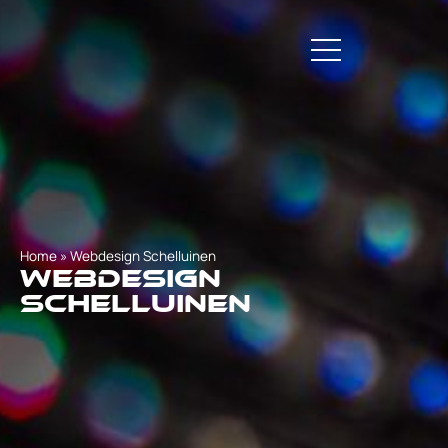
Home
»
Webdesign Schelluinen
Webdesign
Schelluinen