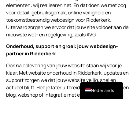
elementen: wij realiseren het. En dat doen we met oog
voor detail, gebruiksgemak, online veiligheid én
toekomstbestendig webdesign voor Ridderkerk.
Uiteraard zorgen we ervoor dat jouw site voldoet aan de
nieuwste wet- en regelgeving, zoals AVG.
Onderhoud, support en groei: jouw webdesign-
partner in Ridderkerk
Ook na oplevering van jouw website staan wij voor je
klaar. Met website onderhoud in Ridderkerk, updates en
support zorgen we dat jouw website veilig, snel en
English (UK)
actueel blijft. Heb je later uitbreidingen nodig, zoals een
Nederlands
blog, webshop of integratie met externe tools? Dan
bouwen we verder op de basis die staat als een huis. Zo
ben je verzekerd van een toekomstbestendige website,
gebouwd door een lokale specialist in webdesign
Ridderkerk die met je meedenkt.
Waarom kiezen voor ATTComputer voor webdesign