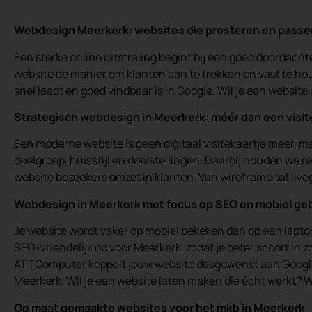
Webdesign Meerkerk: websites die presteren en passe
Een sterke online uitstraling begint bij een goed doordacht
website dé manier om klanten aan te trekken én vast te ho
snel laadt en goed vindbaar is in Google. Wil je een websit
Strategisch webdesign in Meerkerk: méér dan een visit
Een moderne website is geen digitaal visitekaartje meer, 
doelgroep, huisstijl en doelstellingen. Daarbij houden we
website bezoekers omzet in klanten. Van wireframe tot liveg
Webdesign in Meerkerk met focus op SEO en mobiel ge
Je website wordt vaker op mobiel bekeken dan op een lapto
SEO-vriendelijk op voor Meerkerk, zodat je beter scoort i
ATTComputer koppelt jouw website desgewenst aan Google An
Meerkerk. Wil je een website laten maken die écht werkt? Wi
Op maat gemaakte websites voor het mkb in Meerkerk