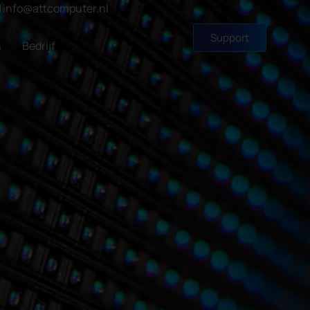
1
info@attcomputer.nl
Support
n
Bedrijf