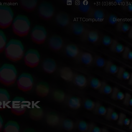
ak maken
+31 (0)850 410 34
ATTComputer
Dienste
rkerk