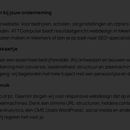
n bij jouw onderneming
e website. Voor bedrijven, scholen, zorginstellingen en zzp’ers
uden. ATTComputer biedt resultaatgericht webdesign in Meerke
e laten maken in Meerkerk of ben je op zoek naar SEO-specialist
ekaartje
maar een essentieel bedrijfsmiddel. Wij ontwerpen en bouwen w
 rekening met conversie, laadsnelheid, structuur en zoekmachi
ang: wij begeleiden het hele traject met een persoonlijke en d
bruik
p of pc. Daarom zorgen wij voor responsive webdesign dat op 
n zoekmachines. Denk aan slimme URL-structuren, heldere cont
alytics, een CMS (zoals WordPress), social media en andere p
j regelen het voor je.