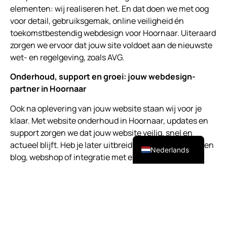
elementen: wij realiseren het. En dat doen we met oog
voor detail, gebruiksgemak, online veiligheid én
toekomstbestendig webdesign voor Hoornaar. Uiteraard
zorgen we ervoor dat jouw site voldoet aan de nieuwste
wet- en regelgeving, zoals AVG.
Onderhoud, support en groei: jouw webdesign-
partner in Hoornaar
Ook na oplevering van jouw website staan wij voor je
klaar. Met website onderhoud in Hoornaar, updates en
support zorgen we dat jouw website veilig, snel en
English (UK)
actueel blijft. Heb je later uitbreidingen nodig, zoals een
Nederlands
blog, webshop of integratie met externe tools? Dan
bouwen we verder op de basis die staat als een huis. Zo
ben je verzekerd van een toekomstbestendige website,
gebouwd door een lokale specialist in webdesign
Hoornaar die met je meedenkt.
Waarom kiezen voor ATTComputer voor webdesign