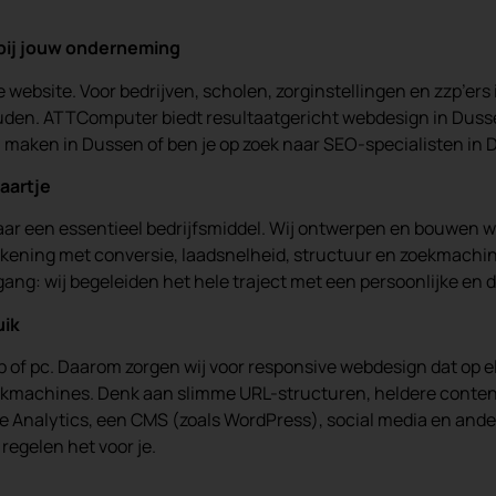
bij jouw onderneming
e website. Voor bedrijven, scholen, zorginstellingen en zzp’ers
uden. ATTComputer biedt resultaatgericht webdesign in Dussen
en maken in Dussen of ben je op zoek naar SEO-specialisten in D
aartje
maar een essentieel bedrijfsmiddel. Wij ontwerpen en bouwen 
 rekening met conversie, laadsnelheid, structuur en zoekmachi
ang: wij begeleiden het hele traject met een persoonlijke en d
uik
p of pc. Daarom zorgen wij voor responsive webdesign dat op 
zoekmachines. Denk aan slimme URL-structuren, heldere conten
alytics, een CMS (zoals WordPress), social media en andere p
regelen het voor je.