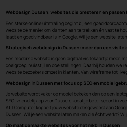
Webdesign Dussen: websites die presteren en passen 
Een sterke online uitstraling begint bij een goed doordacht
website dé manier om klanten aan te trekken én vast te ho
laadt en goed vindbaar is in Google. Wil je een website lat
Strategisch webdesign in Dussen: méér dan een visitek
Een moderne website is geen digitaal visitekaartje meer, 
doelgroep, huisstijl en doelstellingen. Daarbij houden we
website bezoekers omzet in klanten. Van wireframe tot liveg
Webdesign in Dussen met focus op SEO en mobiel gebr
Je website wordt vaker op mobiel bekeken dan op een lapto
SEO-vriendelijk op voor Dussen, zodat je beter scoort in 
ATTComputer koppelt jouw website desgewenst aan Google An
Dussen. Wil je een website laten maken die écht werkt? Wij 
Op maat gemaakte websites voor het mkb in Dussen