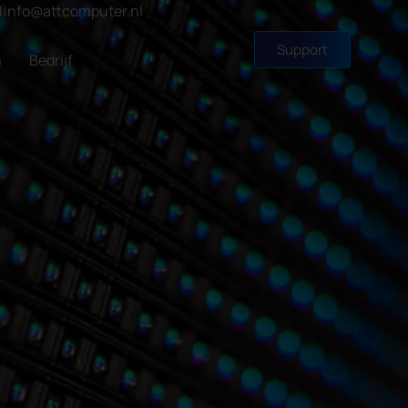
1
info@attcomputer.nl
Support
n
Bedrijf