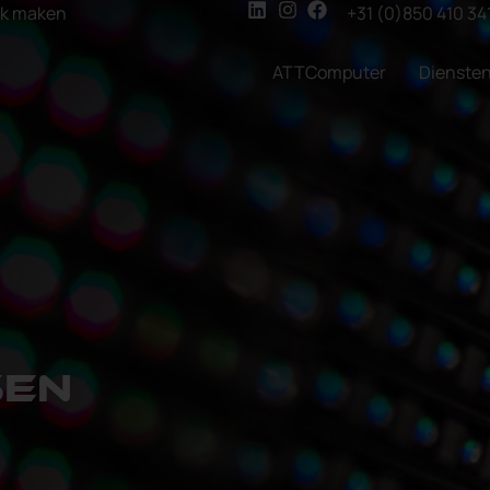
ak maken
+31 (0)850 410 34
ATTComputer
Dienste
sen