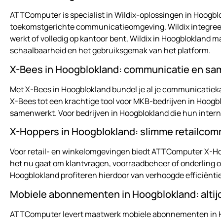
ATTComputer is specialist in Wildix-oplossingen in Hoogblo
toekomstgerichte communicatieomgeving. Wildix integreert
werkt of volledig op kantoor bent, Wildix in Hoogblokland
schaalbaarheid en het gebruiksgemak van het platform.
X-Bees in Hoogblokland: communicatie en s
Met X-Bees in Hoogblokland bundel je al je communicatiekan
X-Bees tot een krachtige tool voor MKB-bedrijven in Hoogb
samenwerkt. Voor bedrijven in Hoogblokland die hun intern
X-Hoppers in Hoogblokland: slimme retailcom
Voor retail- en winkelomgevingen biedt ATTComputer X-Ho
het nu gaat om klantvragen, voorraadbeheer of onderling ov
Hoogblokland profiteren hierdoor van verhoogde efficiëntie
Mobiele abonnementen in Hoogblokland: altijd
ATTComputer levert maatwerk mobiele abonnementen in Hoogb