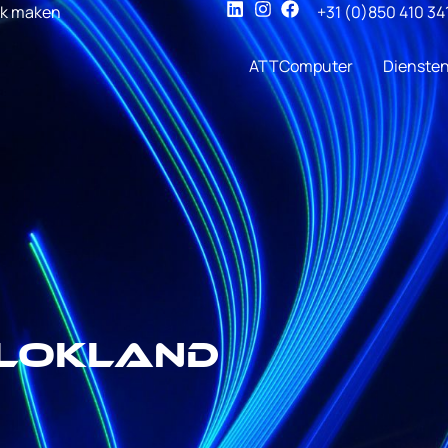
ak maken
+31 (0)850 410 34
ATTComputer
Dienste
lokland