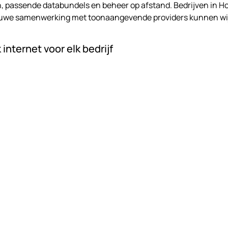
n, passende databundels en beheer op afstand. Bedrijven in 
 nauwe samenwerking met toonaangevende providers kunnen wij 
internet voor elk bedrijf
voering. ATTComputer regelt glasvezel in Hoogblokland met h
luit op de eisen van moderne bedrijven. Van de aanleg tot de co
handen. Inclusief opties voor redundantie, prioriteitsrouting 
rzekerd te zijn van een betrouwbare verbinding.