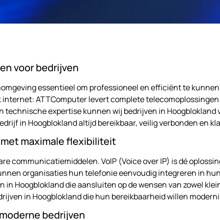
en voor bedrijven
omgeving essentieel om professioneel en efficiënt te kunnen 
 internet: ATTComputer levert complete telecomoplossingen 
n technische expertise kunnen wij bedrijven in Hoogblokland v
rijf in Hoogblokland altijd bereikbaar, veilig verbonden en kl
et maximale flexibiliteit
are communicatiemiddelen. VoIP (Voice over IP) is dé oplossin
unnen organisaties hun telefonie eenvoudig integreren in hun
 in Hoogblokland die aansluiten op de wensen van zowel klein
edrijven in Hoogblokland die hun bereikbaarheid willen modern
r moderne bedrijven