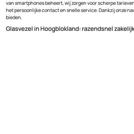
van smartphones beheert, wij zorgen voor scherpe tarieve
het persoonlijke contact en snelle service. Dankzij onze
bieden.
Glasvezel in Hoogblokland: razendsnel zakelijk 
Een stabiele verbinding is cruciaal voor moderne bedrijfs
leveren zakelijk internet in Hoogblokland dat volledig aans
glasvezelverbindingen: wij nemen het volledige traject uit 
Hoogblokland kiezen voor glasvezel via ATTComputer om ve
Vraag nu direct support aan bij ATTComputer
Plan direct een vrijblijvende afspraak
Afspraak maken