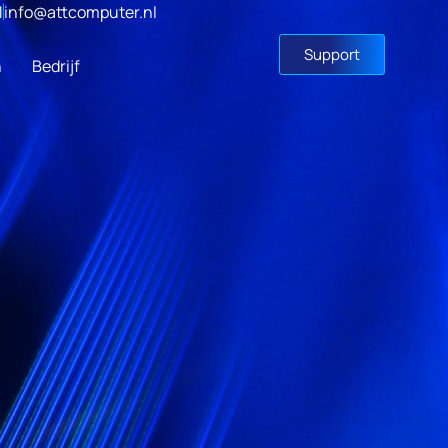
1
info@attcomputer.nl
Support
n
Bedrijf