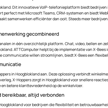
kland. Dit innovatieve VoIP-telefonieplatform biedt bedrijven 
 perfect met Microsoft Teams, CRM-systemen en biedt WebRTC 
 maakt samenwerken efficiënter dan ooit. Steeds meer bedrijve
amenwerking gecombineerd
alen in één overzichtelijk platform. Chat, video, bellen en ze
lokland. ATTComputer helpt bij de implementatie van X-Bees i
e communicatie willen stroomlijnen, biedt X-Bees een flexibe
municatie
ppers in Hoogblokland aan. Deze oplossing verbindt winkelm
erleg, X-Hoppers zorgt in Hoogblokland voor snellere reacties 
 en betere klanttevredenheid op de winkelvloer.
 bereikbaar, altijd verbonden
lokland voor bedrijven die flexibiliteit en betrouwbaarheid e