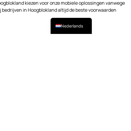
Hoogblokland kiezen voor onze mobiele oplossingen vanwege
bedrijven in Hoogblokland altijd de beste voorwaarden
English (UK)
Nederlands
oge snelheden, lage latency en gegarandeerde uptime. We
nfiguratie en het beheer van zakelijke
en proactieve monitoring. Steeds meer bedrijven in