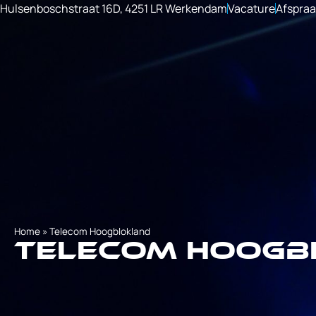
Hulsenboschstraat 16D, 4251 LR Werkendam
Vacature
Afspra
Home
»
Telecom Hoogblokland
Telecom Hoogb