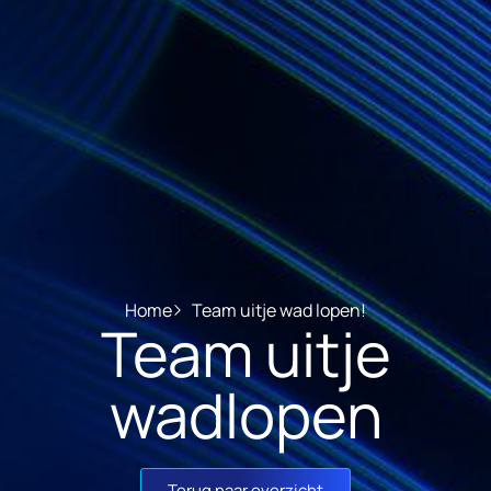
Home
Team uitje wad lopen!
Team uitje
wadlopen
Terug naar overzicht