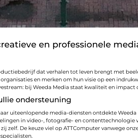
creatieve en professionele med
uctiebedrijf dat verhalen tot leven brengt met beel
organisaties en merken om hun visie op een indrukwe
livestream: bij Weeda Media staat kwaliteit en impact 
llie ondersteuning
aar uiteenlopende media-diensten ontdekte Weeda M
kelingen in video-, fotografie- en contenttechnologi
ls zij zelf. De keuze viel op ATTComputer vanwege on
specialisten.