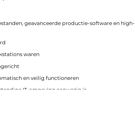
standen, geavanceerde productie-software en high
erd
kstations waren
ngericht
matisch en veilig functioneren
stendige IT-omgeving aanwezig is
l samen te werken aan projecten, snel te renderen e
en naar de bestaande situatie en een plan opgeste