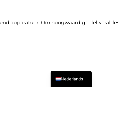
-end apparatuur. Om hoogwaardige deliverables
English (UK)
Nederlands
n klanten professioneel te bedienen zonder
ld om alle IT-componenten structureren,