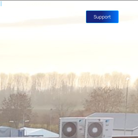
1
info@attcomputer.nl
Support
n
Bedrijf