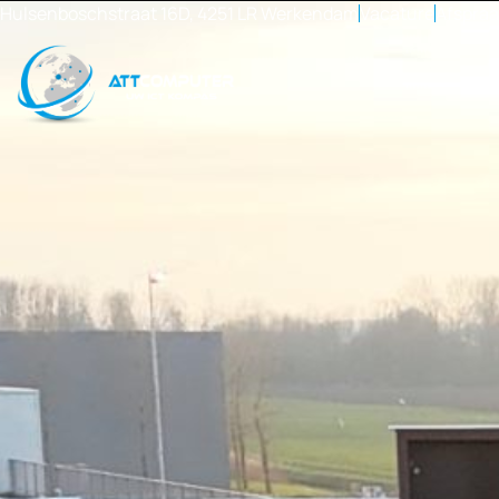
Hulsenboschstraat 16D, 4251 LR Werkendam
Vacature
Afspra