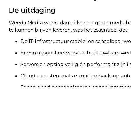
De uitdaging
Weeda Media werkt dagelijks met grote mediabe
te kunnen blijven leveren, was het essentieel dat:
De IT-infrastructuur stabiel en schaalbaar w
Er een robuust netwerk en betrouwbare wer
Servers en opslag veilig én performant zijn i
Cloud-diensten zoals e-mail en back-up auto
Er een goed georganiseerde en toekomstbe
Deze technische eisen zijn noodzakelijk om soepe
vertraging of technische belemmeringen.
Onze aanpak
ATTComputer heeft samen met Weeda Media gekek