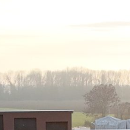
ak maken
+31 (0)850 410 34
ATTComputer
Dienste