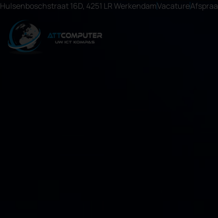
Hulsenboschstraat 16D, 4251 LR Werkendam
Vacature
Afspra