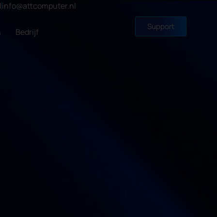
1
info@attcomputer.nl
Support
n
Bedrijf