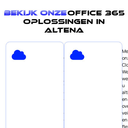
Bekijk onze
Office 365
oplossingen in
Altena
Met
Me
Office
on
365
Cl
werk
We
je
we
veilig
u
en
alt
efficiënt
en
in
ov
de
vei
cloud.
en
ATTComputer
fle