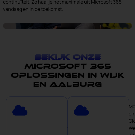
continuïteit. Zo haal je het maximale uit Microsoft 365,
vandaag en in de toekomst.
Bekijk onze
Microsoft 365
oplossingen in Wijk
en Aalburg
Met
Me
Microsoft
on
365
Cl
werk
We