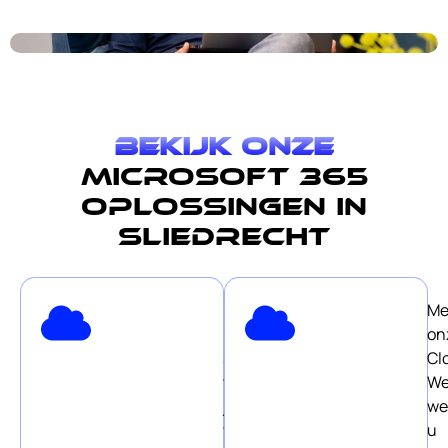
Bekijk onze
Microsoft 365
oplossingen in
Sliedrecht
Met
Me
Microsoft
on
365
Cl
werk
We
je
we
veilig
u