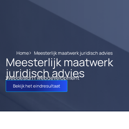
Home
Meesterlijk maatwerk juridisch advies
Meesterlijk maatwerk
juridisch advies
Webdesign | webdevelopment
Bekijk het eindresultaat