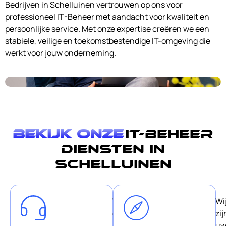
Bedrijven in Schelluinen vertrouwen op ons voor
professioneel IT-Beheer met aandacht voor kwaliteit en
persoonlijke service. Met onze expertise creëren we een
stabiele, veilige en toekomstbestendige IT-omgeving die
werkt voor jouw onderneming.
Bekijk onze
IT-Beheer
diensten in
Schelluinen
Wij
Wi
geloven
zij
in
u