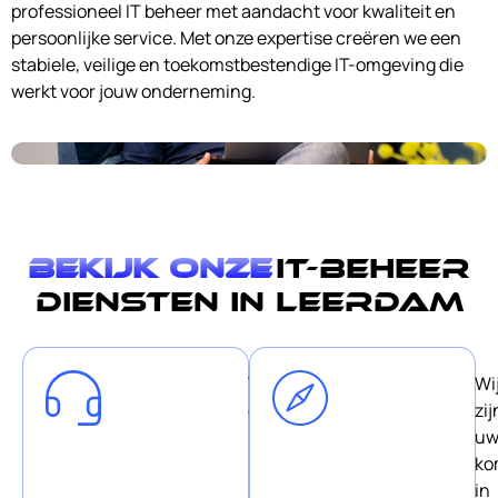
professioneel IT beheer met aandacht voor kwaliteit en
persoonlijke service. Met onze expertise creëren we een
stabiele, veilige en toekomstbestendige IT-omgeving die
werkt voor jouw onderneming.
Bekijk onze
IT-Beheer
diensten in Leerdam
Wij
Wi
geloven
zij
in
u
korte
ko
lijnen
in