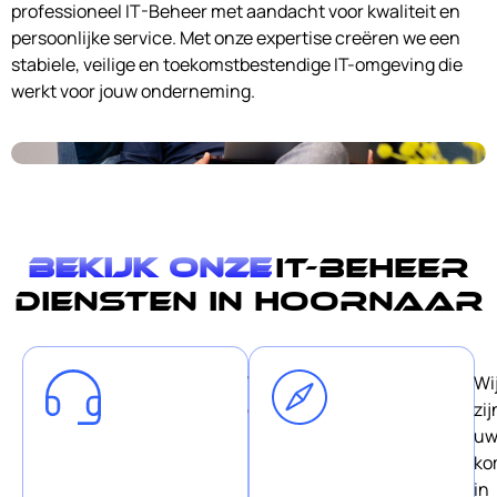
professioneel IT-Beheer met aandacht voor kwaliteit en
persoonlijke service. Met onze expertise creëren we een
stabiele, veilige en toekomstbestendige IT-omgeving die
werkt voor jouw onderneming.
Bekijk onze
IT-Beheer
diensten in Hoornaar
Wij
Wi
geloven
zij
in
u
korte
ko
lijnen
in