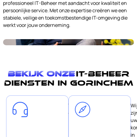
professioneel IT-Beheer met aandacht voor kwaliteit en
persoonlijke service. Met onze expertise creëren we een
stabiele, veilige en toekomstbestendige IT-omgeving die
werkt voor jouw onderneming.
Bekijk onze
IT-Beheer
diensten in Gorinchem
Wij
Wi
geloven
zij
in
u
korte
ko
lijnen
in