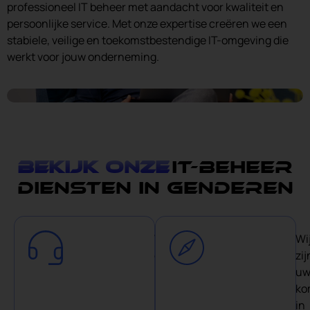
professioneel IT beheer met aandacht voor kwaliteit en
persoonlijke service. Met onze expertise creëren we een
stabiele, veilige en toekomstbestendige IT-omgeving die
werkt voor jouw onderneming.
Bekijk onze
IT-Beheer
diensten in Genderen
Wij
Wi
geloven
zij
in
u
korte
ko
lijnen
in