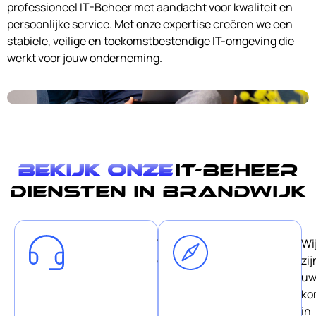
professioneel IT-Beheer met aandacht voor kwaliteit en
persoonlijke service. Met onze expertise creëren we een
stabiele, veilige en toekomstbestendige IT-omgeving die
werkt voor jouw onderneming.
Bekijk onze
IT-Beheer
diensten in Brandwijk
Wij
Wi
geloven
zij
in
u
korte
ko
lijnen
in