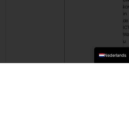
korte
ko
lijnen
in
en
de
snelle
ICT
oplossingen.
Wa
Zodra
u
English (UK)
u
mi
een
ob
Nederlands
probleem
zie
meldt,
zi
gaan
wij
wij
de
aan
ro
de
na
ICT
ICT
slag
eff
Support
Consultancy
om
Wi
het
an
te
u