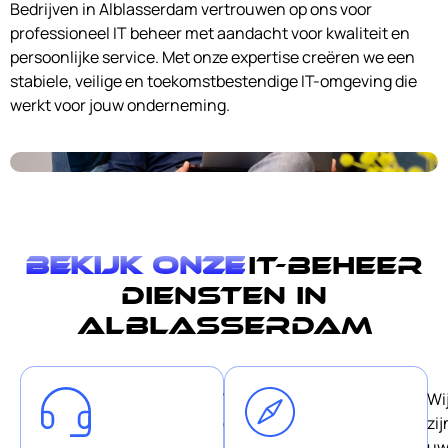
Bedrijven in Alblasserdam vertrouwen op ons voor
professioneel IT beheer met aandacht voor kwaliteit en
persoonlijke service. Met onze expertise creëren we een
stabiele, veilige en toekomstbestendige IT-omgeving die
werkt voor jouw onderneming.
Bekijk onze
IT-Beheer
diensten in
Alblasserdam
Wij
Wi
geloven
zij
in
u