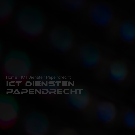
Home
»
ICT Diensten Papendrecht
ict diensten
Papendrecht