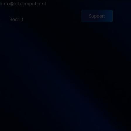
1
info@attcomputer.nl
Support
n
Bedrijf