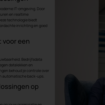
 moderne IT-omgeving. Door
turen en realtime
eze technologie biedt
oordachte inrichting en goed
 voor een
ouwbaarheid. Bedrijfsdata
tegen datalekken en
ingen behoud je controle over
 en automatische back-ups.
plossingen op
n op jouw organisatie en