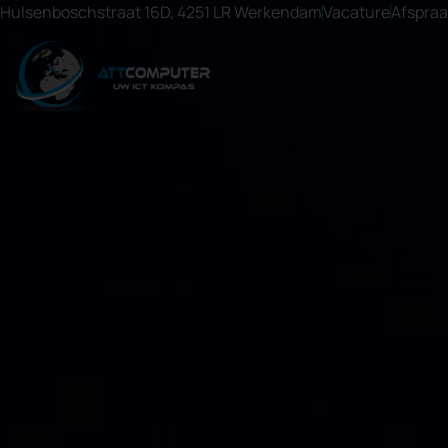
Hulsenboschstraat 16D, 4251 LR Werkendam
Vacature
Afspra