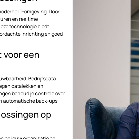
 moderne IT-omgeving. Door
turen en realtime
eze technologie biedt
oordachte inrichting en goed
 voor een
ouwbaarheid. Bedrijfsdata
tegen datalekken en
ingen behoud je controle over
 en automatische back-ups.
plossingen op
n op jouw organisatie en