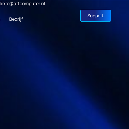
1
info@attcomputer.nl
Support
n
Bedrijf