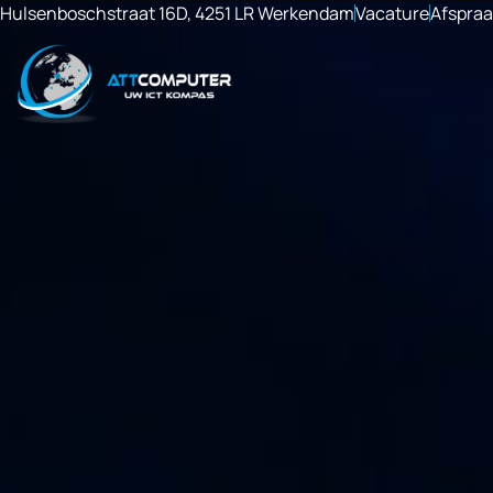
Hulsenboschstraat 16D, 4251 LR Werkendam
Vacature
Afspra