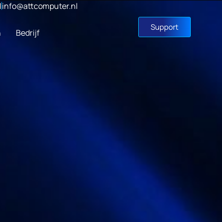
1
info@attcomputer.nl
Support
n
Bedrijf