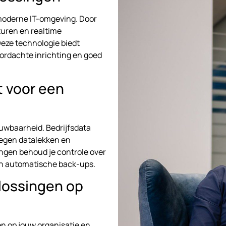
 moderne IT-omgeving. Door
turen en realtime
eze technologie biedt
oordachte inrichting en goed
 voor een
ouwbaarheid. Bedrijfsdata
tegen datalekken en
ingen behoud je controle over
 en automatische back-ups.
plossingen op
n op jouw organisatie en