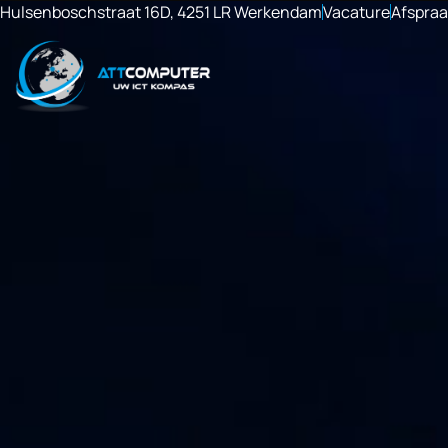
Hulsenboschstraat 16D, 4251 LR Werkendam
Vacature
Afspra