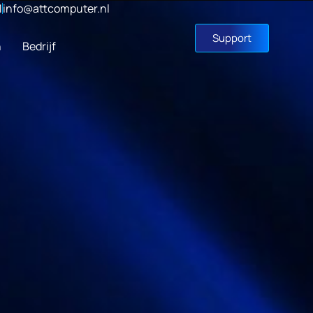
1
info@attcomputer.nl
Support
n
Bedrijf