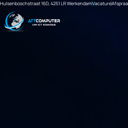
Hulsenboschstraat 16D, 4251 LR Werkendam
Vacature
Afspra