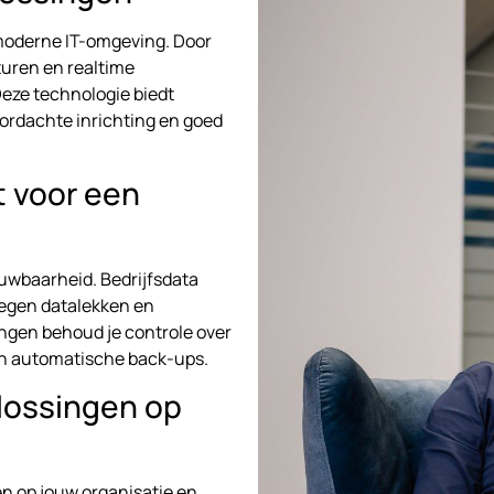
 moderne IT-omgeving. Door
turen en realtime
eze technologie biedt
oordachte inrichting en goed
 voor een
ouwbaarheid. Bedrijfsdata
tegen datalekken en
ingen behoud je controle over
 en automatische back-ups.
plossingen op
n op jouw organisatie en