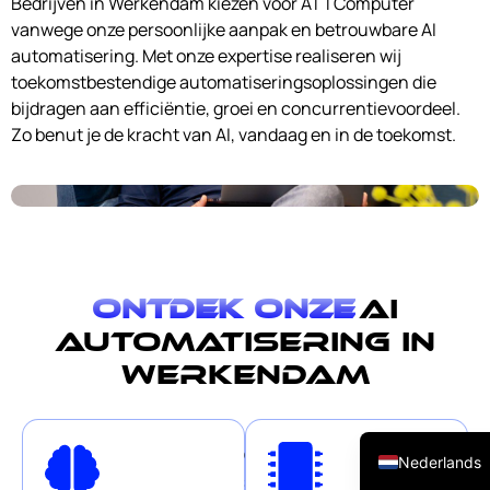
Bedrijven in Werkendam kiezen voor ATTComputer
vanwege onze persoonlijke aanpak en betrouwbare AI
automatisering. Met onze expertise realiseren wij
toekomstbestendige automatiseringsoplossingen die
bijdragen aan efficiëntie, groei en concurrentievoordeel.
Zo benut je de kracht van AI, vandaag en in de toekomst.
Ontdek onze
AI
automatisering in
Werkendam
English (UK)
Onze
On
Nederlands
slimme
Vir