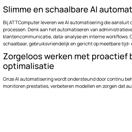
Slimme en schaalbare AI automat
Bij ATTComputer leveren we AI automatisering die aansluit 
processen. Denk aan het automatiseren van administratieve
klantencommunicatie, data-analyse en interne workflows. O
schaalbaar, gebruiksvriendelijk en gericht op meetbare tijd-
Zorgeloos werken met proactief 
optimalisatie
Onze AI automatisering wordt ondersteund door continu behe
monitoren prestaties, verbeteren modellen en zorgen dat 
blijven functioneren. Zo haal je blijvend voordeel uit AI, zon
risico’s.
Betrouwbare AI automatisering vo
Waspik