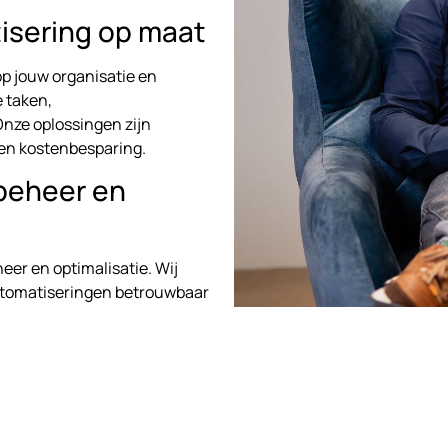
isering op maat
op jouw organisatie en
 taken,
nze oplossingen zijn
 en kostenbesparing.
beheer en
er en optimalisatie. Wij
automatiseringen betrouwbaar
der technische complexiteit of
or bedrijven in