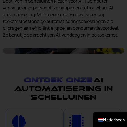
Bedrijven in Schelluinen kiezen voor ATTComputer
vanwege onze persoonlijke aanpak en betrouwbare AI
automatisering. Met onze expertise realiseren wij
toekomstbestendige automatiseringsoplossingen die
bijdragen aan efficiëntie, groei en concurrentievoordeel.
Zo benut je de kracht van AI, vandaag en in de toekomst.
Ontdek onze
AI
automatisering in
Schelluinen
English (UK)
Onze
On
Nederlands
slimme
Vir