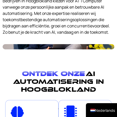
Bedrijven in Hoogblokland kiezen voor ATTComputer
vanwege onze persoonlijke aanpak en betrouwbare AI
automatisering. Met onze expertise realiseren wij
toekomstbestendige automatiseringsoplossingen die
bijdragen aan efficiëntie, groei en concurrentievoordeel.
Zo benut je de kracht van AI, vandaag en in de toekomst.
Ontdek onze
AI
automatisering in
Hoogblokland
English (UK)
Onze
On
Nederlands
slimme
Vir