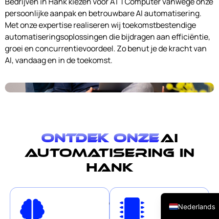
Bedrijven in Hank kiezen voor ATTComputer vanwege onze
persoonlijke aanpak en betrouwbare AI automatisering.
Met onze expertise realiseren wij toekomstbestendige
automatiseringsoplossingen die bijdragen aan efficiëntie,
groei en concurrentievoordeel. Zo benut je de kracht van
AI, vandaag en in de toekomst.
Ontdek onze
AI
automatisering in
Hank
English (UK)
Onze
On
Nederlands
slimme
Vir