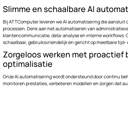
Slimme en schaalbare AI automat
Bij ATTComputer leveren we AI automatisering die aansluit 
processen. Denk aan het automatiseren van administratieve
klantencommunicatie, data-analyse en interne workflows. O
schaalbaar, gebruiksvriendelijk en gericht op meetbare tijd-
Zorgeloos werken met proactief 
optimalisatie
Onze AI automatisering wordt ondersteund door continu behe
monitoren prestaties, verbeteren modellen en zorgen dat 
blijven functioneren. Zo haal je blijvend voordeel uit AI, zon
risico’s.
Betrouwbare AI automatisering vo
Giessenburg