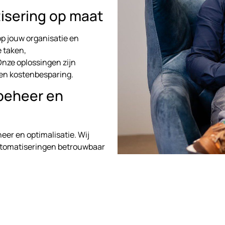
isering op maat
op jouw organisatie en
 taken,
nze oplossingen zijn
 en kostenbesparing.
beheer en
er en optimalisatie. Wij
automatiseringen betrouwbaar
der technische complexiteit of
or bedrijven in