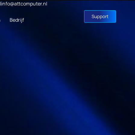
1
info@attcomputer.nl
Support
n
Bedrijf