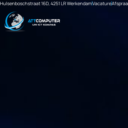
Hulsenboschstraat 16D, 4251 LR Werkendam
Vacature
Afspra