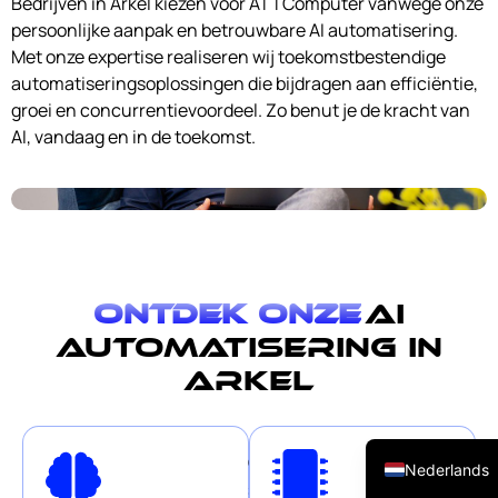
Bedrijven in Arkel kiezen voor ATTComputer vanwege onze
persoonlijke aanpak en betrouwbare AI automatisering.
Met onze expertise realiseren wij toekomstbestendige
automatiseringsoplossingen die bijdragen aan efficiëntie,
groei en concurrentievoordeel. Zo benut je de kracht van
AI, vandaag en in de toekomst.
Ontdek onze
AI
automatisering in
Arkel
English (UK)
Onze
On
Nederlands
slimme
Vir