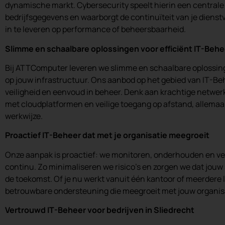
dynamische markt. Cybersecurity speelt hierin een centrale 
bedrijfsgegevens en waarborgt de continuïteit van je dienstv
in te leveren op performance of beheersbaarheid.
Slimme en schaalbare oplossingen voor efficiënt IT-Behe
Bij ATTComputer leveren we slimme en schaalbare oplossin
op jouw infrastructuur. Ons aanbod op het gebied van IT-Behe
veiligheid en eenvoud in beheer. Denk aan krachtige netwerk
met cloudplatformen en veilige toegang op afstand, allema
werkwijze.
Proactief IT-Beheer dat met je organisatie meegroeit
Onze aanpak is proactief: we monitoren, onderhouden en v
continu. Zo minimaliseren we risico’s en zorgen we dat jouw s
de toekomst. Of je nu werkt vanuit één kantoor of meerdere l
betrouwbare ondersteuning die meegroeit met jouw organis
Vertrouwd IT-Beheer voor bedrijven in Sliedrecht