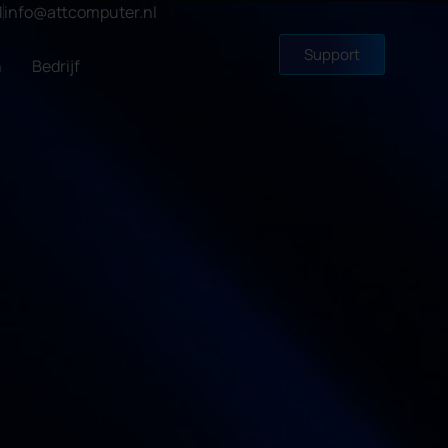
1
info@attcomputer.nl
Support
n
Bedrijf