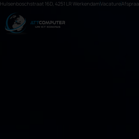
Hulsenboschstraat 16D, 4251 LR Werkendam
Vacature
Afspra