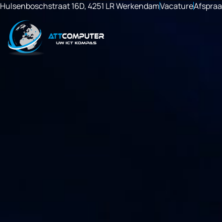
Hulsenboschstraat 16D, 4251 LR Werkendam
Vacature
Afspra