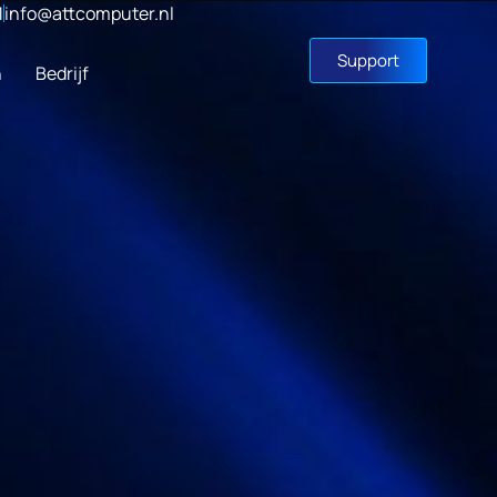
1
info@attcomputer.nl
Support
n
Bedrijf