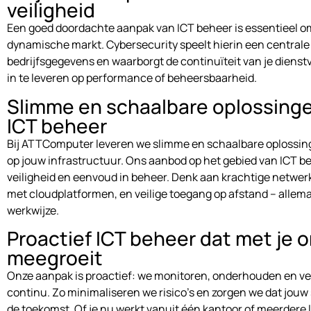
veiligheid
Een goed doordachte aanpak van ICT beheer is essentieel om
dynamische markt. Cybersecurity speelt hierin een centrale 
bedrijfsgegevens en waarborgt de continuïteit van je dienstv
in te leveren op performance of beheersbaarheid.
Slimme en schaalbare oplossingen
ICT beheer
Bij ATTComputer leveren we slimme en schaalbare oplossin
op jouw infrastructuur. Ons aanbod op het gebied van ICT beh
veiligheid en eenvoud in beheer. Denk aan krachtige netwerk
met cloudplatformen, en veilige toegang op afstand – allem
werkwijze.
Proactief ICT beheer dat met je o
meegroeit
Onze aanpak is proactief: we monitoren, onderhouden en v
continu. Zo minimaliseren we risico’s en zorgen we dat jouw s
de toekomst. Of je nu werkt vanuit één kantoor of meerdere l