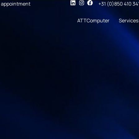
 appointment
+31 (0)850 410 34
ATTComputer
Services