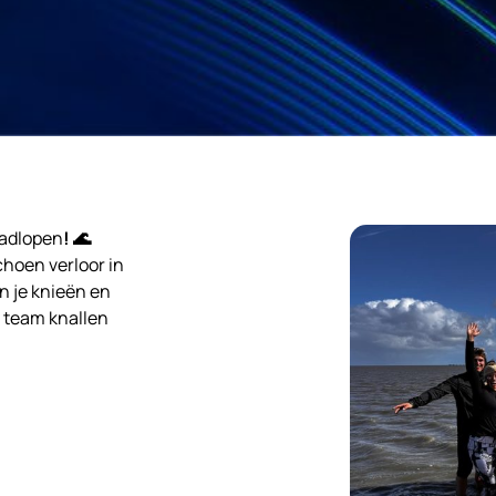
wadlopen
! 🌊
choen verloor in
n je knieën en
s team knallen