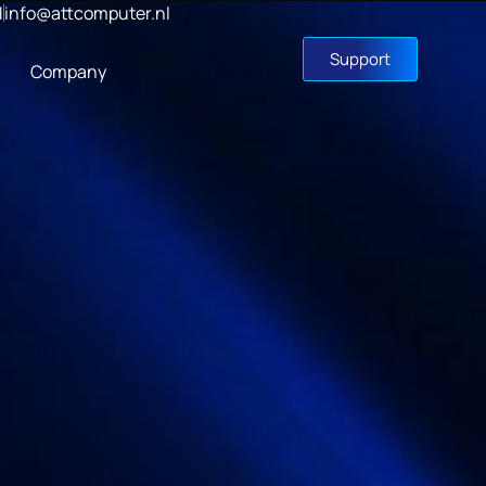
1
info@attcomputer.nl
Support
Company