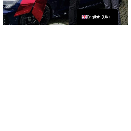
Nederlands
English (UK)
Contact
Hulsenboschstraat 16D, 4251 LR Werkendam