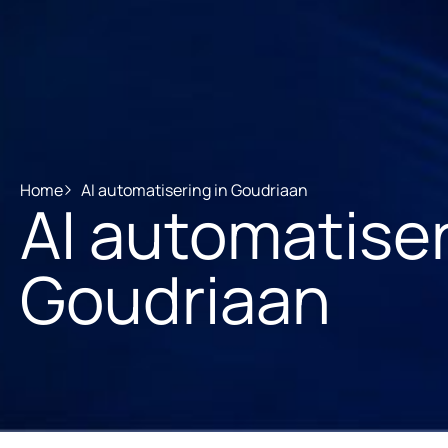
Home
AI automatisering in Goudriaan
AI automatiser
Goudriaan