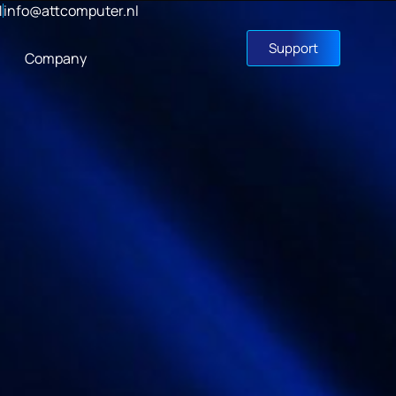
1
info@attcomputer.nl
Support
Company