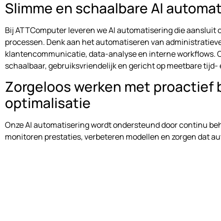
Slimme en schaalbare AI automat
Bij ATTComputer leveren we AI automatisering die aansluit 
processen. Denk aan het automatiseren van administratieve
klantencommunicatie, data-analyse en interne workflows. O
schaalbaar, gebruiksvriendelijk en gericht op meetbare tijd-
Zorgeloos werken met proactief 
optimalisatie
Onze AI automatisering wordt ondersteund door continu behe
monitoren prestaties, verbeteren modellen en zorgen dat 
blijven functioneren. Zo haal je blijvend voordeel uit AI, zon
risico’s.
Betrouwbare AI automatisering vo
Goudriaan
Bedrijven in Goudriaan kiezen voor ATTComputer vanwege o