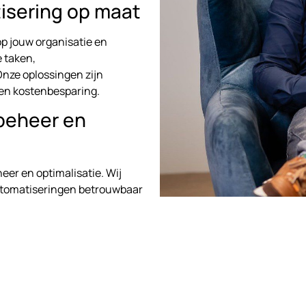
isering op maat
op jouw organisatie en
 taken,
nze oplossingen zijn
 en kostenbesparing.
beheer en
er en optimalisatie. Wij
automatiseringen betrouwbaar
der technische complexiteit of
or bedrijven in
nze persoonlijke aanpak en